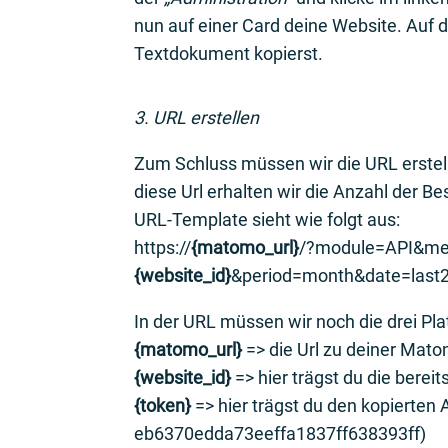
nun auf einer Card deine Website. Auf d
Textdokument kopierst.
3. URL erstellen
Zum Schluss müssen wir die URL erstel
diese Url erhalten wir die Anzahl der 
URL-Template sieht wie folgt aus:
https://
{matomo_url}
/?module=API&met
{website_id}
&period=month&date=last
In der URL müssen wir noch die drei Pla
{matomo_url}
=> die Url zu deiner Mato
{website_id}
=> hier trägst du die bereit
{token}
=> hier trägst du den kopierten 
eb6370edda73eeffa1837ff638393ff)