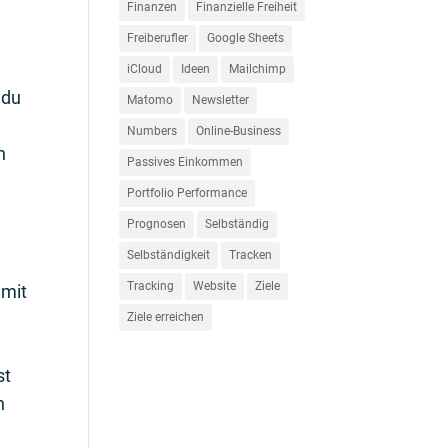
Finanzen
Finanzielle Freiheit
Freiberufler
Google Sheets
iCloud
Ideen
Mailchimp
 du
Matomo
Newsletter
Numbers
Online-Business
n
Passives Einkommen
Portfolio Performance
Prognosen
Selbständig
Selbständigkeit
Tracken
Tracking
Website
Ziele
 mit
Ziele erreichen
st
n