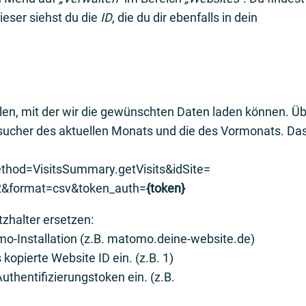
ieser siehst du die
ID
, die du dir ebenfalls in dein
len, mit der wir die gewünschten Daten laden können. Ü
Besucher des aktuellen Monats und die des Vormonats. Da
hod=VisitsSummary.getVisits&idSite=
2&format=csv&token_auth=
{token}
tzhalter ersetzen:
mo-Installation (z.B. matomo.deine-website.de)
s kopierte Website ID ein. (z.B. 1)
Authentifizierungstoken ein. (z.B.