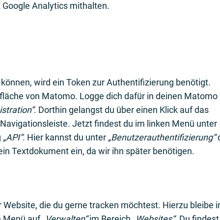
 Google Analytics mithalten.
können, wird ein Token zur Authentifizierung benötigt.
läche von Matomo. Logge dich dafür in deinen Matomo
stration“
. Dorthin gelangst du über einen Klick auf das
Navigationsleiste. Jetzt findest du im linken Menü unter
g
„API“
. Hier kannst du unter
„Benutzerauthentifizierung“
ein Textdokument ein, da wir ihn später benötigen.
 Website, die du gerne tracken möchtest. Hierzu bleibe i
en Menü auf
„Verwalten“
im Bereich
„Websites“
. Du findest