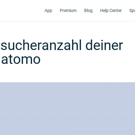
App
Premium
Blog
Help Center
Sp
esucheranzahl deiner
Matomo