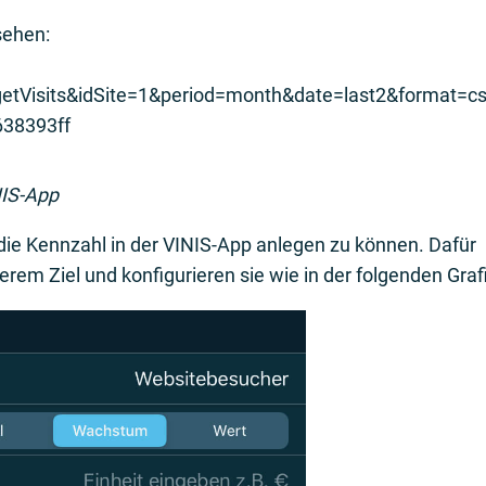
sehen:
tVisits&idSite=1&period=month&date=last2&format=c
638393ff
NIS-App
 die Kennzahl in der VINIS-App anlegen zu können. Dafür
erem Ziel und konfigurieren sie wie in der folgenden Grafi