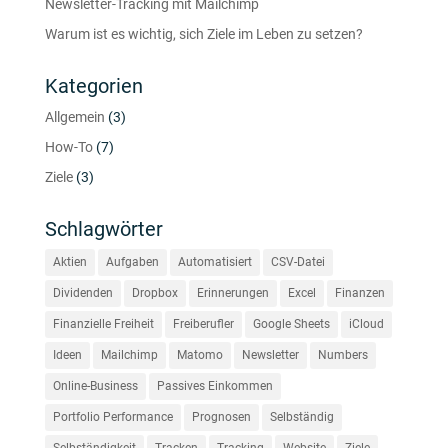
Newsletter-Tracking mit Mailchimp
Warum ist es wichtig, sich Ziele im Leben zu setzen?
Kategorien
Allgemein
(3)
How-To
(7)
Ziele
(3)
Schlagwörter
Aktien
Aufgaben
Automatisiert
CSV-Datei
Dividenden
Dropbox
Erinnerungen
Excel
Finanzen
Finanzielle Freiheit
Freiberufler
Google Sheets
iCloud
Ideen
Mailchimp
Matomo
Newsletter
Numbers
Online-Business
Passives Einkommen
Portfolio Performance
Prognosen
Selbständig
Selbständigkeit
Tracken
Tracking
Website
Ziele