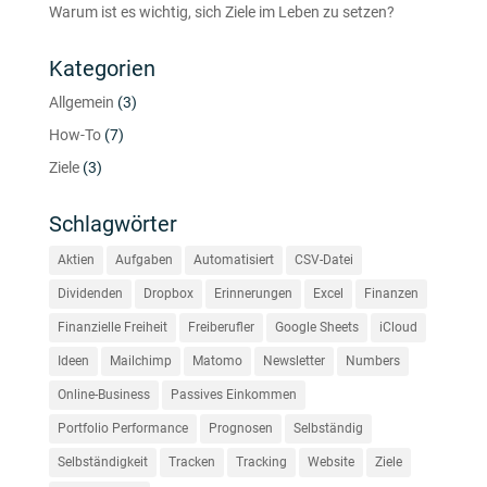
Warum ist es wichtig, sich Ziele im Leben zu setzen?
Kategorien
Allgemein
(3)
How-To
(7)
Ziele
(3)
Schlagwörter
Aktien
Aufgaben
Automatisiert
CSV-Datei
Dividenden
Dropbox
Erinnerungen
Excel
Finanzen
Finanzielle Freiheit
Freiberufler
Google Sheets
iCloud
Ideen
Mailchimp
Matomo
Newsletter
Numbers
Online-Business
Passives Einkommen
Portfolio Performance
Prognosen
Selbständig
Selbständigkeit
Tracken
Tracking
Website
Ziele