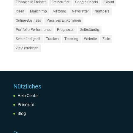
Finanzielle Freiheit
Freiberufler
Google Sheets
iCloud
Ideen
Mailchimp
Matomo
Newsletter
Numbers
Online-Business
Passives Einkommen
Portfolio Performance
Prognosen
Selbständig
Selbständigkeit
Tracken
Tracking
Website
Ziele
Ziele erreichen
Nützliches
Help Center
Premium
Blog